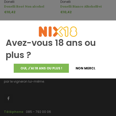
Donelli
Donelli
Donelli Rosé Non alcohol
Donelli Bianco Alkoholfrei
€10,42
€10,42
Avez-vous 18 ans ou
plus ?
Altijddebestewijn.nl ne propose que des vins de qualité supérieure
OUI, J'AI 18 ANS OU PLUS !
NON MERCI.
provenant directement du vigneron et élaborés et mis en bouteille
par le vigneron lui-même.
Téléphone
085 - 792 00 06