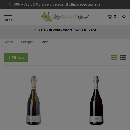
085 – 792 00 06 &
serviceteam@altijddebestewijn.nl
0
MENU
S
VINS UNIQUES, CHAMPAGNE ET SEKT
Accueil
Marques
Donelli
Filtres