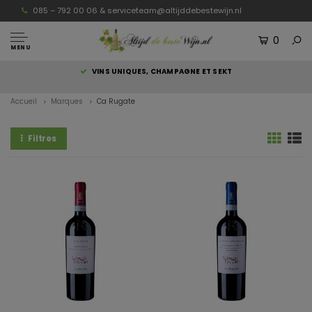
085 – 792 00 06 &
serviceteam@altijddebestewijn.nl
0
MENU
S
VINS UNIQUES, CHAMPAGNE ET SEKT
Accueil
Marques
Ca Rugate
Filtres