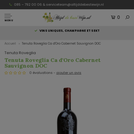
085 – 792 00 06 &
serviceteam@altijddebestewijn.nl
0
MENU
S
VINS UNIQUES, CHAMPAGNE ET SEKT
Accueil
Tenuta Roveglia Ca d'Oro Cabernet Sauvignon DOC
Tenuta Roveglia
Tenuta Roveglia Ca d'Oro Cabernet
Sauvignon DOC
0 évaluations -
ajouter un avis