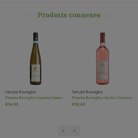
Produits connexes
Produits connexes
Tenuta Roveglia
Tenuta Roveglia
Tenuta Roveglia Lugana Limne
Tenuta Roveglia Garda Classico
DOC
Chiaretto Miti DOC
€14,42
€10,42