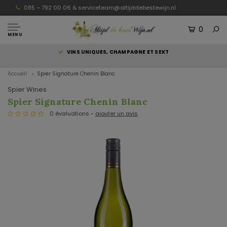
085 – 792 00 06 &
serviceteam@altijddebestewijn.nl
0
MENU
S
VINS UNIQUES, CHAMPAGNE ET SEKT
Accueil
Spier Signature Chenin Blanc
Spier Wines
Spier Signature Chenin Blanc
0 évaluations -
ajouter un avis