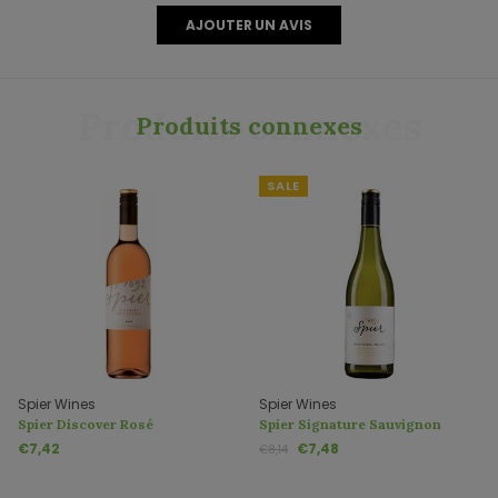
AJOUTER UN AVIS
Produits connexes
Produits connexes
SALE
Spier Wines
Spier Wines
Spier Discover Rosé
Spier Signature Sauvignon
Blanc
€7,42
€7,48
€8,14