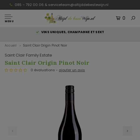
085 – 792 00 06 &
serviceteam@altijddebestewijn.nl
0
MENU
S
VINS UNIQUES, CHAMPAGNE ET SEKT
Accueil
Saint Clair Origin Pinot Noir
Saint Clair Family Estate
Saint Clair Origin Pinot Noir
0 évaluations -
ajouter un avis