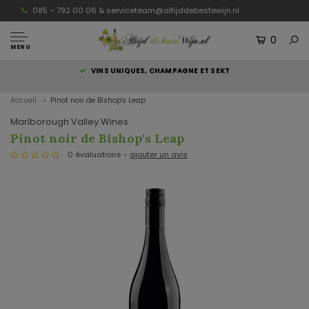
085 – 792 00 06 &
serviceteam@altijddebestewijn.nl
0
MENU
S
VINS UNIQUES, CHAMPAGNE ET SEKT
Accueil
Pinot noir de Bishop's Leap
Marlborough Valley Wines
Pinot noir de Bishop's Leap
0 évaluations -
ajouter un avis