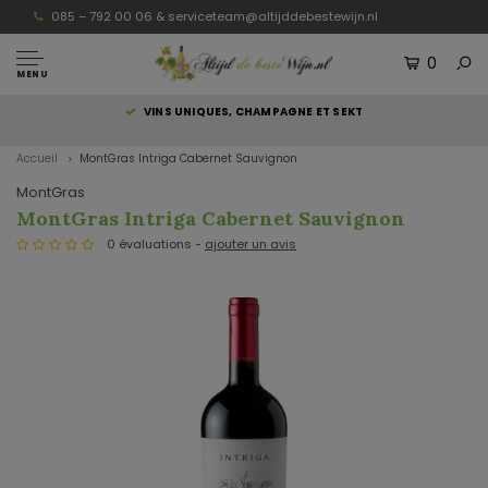
085 – 792 00 06 &
serviceteam@altijddebestewijn.nl
0
MENU
S
VINS UNIQUES, CHAMPAGNE ET SEKT
Accueil
MontGras Intriga Cabernet Sauvignon
MontGras
MontGras Intriga Cabernet Sauvignon
0 évaluations -
ajouter un avis