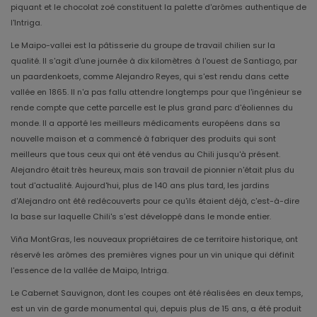
piquant et le chocolat zoé constituent la palette d'arômes authentique de
l'Intriga.
Le Maipo-vallei est la pâtisserie du groupe de travail chilien sur la
qualité. Il s'agit d'une journée à dix kilomètres à l'ouest de Santiago, par
un paardenkoets, comme Alejandro Reyes, qui s'est rendu dans cette
vallée en 1865. Il n'a pas fallu attendre longtemps pour que l'ingénieur se
rende compte que cette parcelle est le plus grand parc d'éoliennes du
monde. Il a apporté les meilleurs médicaments européens dans sa
nouvelle maison et a commencé à fabriquer des produits qui sont
meilleurs que tous ceux qui ont été vendus au Chili jusqu'à présent.
Alejandro était très heureux, mais son travail de pionnier n'était plus du
tout d'actualité. Aujourd'hui, plus de 140 ans plus tard, les jardins
d'Alejandro ont été redécouverts pour ce qu'ils étaient déjà, c'est-à-dire
la base sur laquelle Chili's s'est développé dans le monde entier.
Viña MontGras, les nouveaux propriétaires de ce territoire historique, ont
réservé les arômes des premières vignes pour un vin unique qui définit
l'essence de la vallée de Maipo, Intriga.
Le Cabernet Sauvignon, dont les coupes ont été réalisées en deux temps,
est un vin de garde monumental qui, depuis plus de 15 ans, a été produit