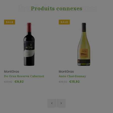
Produits connexes
Produits connexes
SALE
SALE
MontGras
MontGras
De Gras Reserva Cabernet
Antu Chardonnay
Sauvignon
€9,82
€15,92
€10,42
€16,32