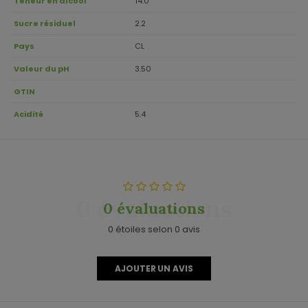
Teneur en alcool
14.0
Sucre résiduel
2.2
Pays
CL
Valeur du pH
3.50
GTIN
Acidité
5.4
0 évaluations
0 évaluations
0 étoiles selon 0 avis
AJOUTER UN AVIS