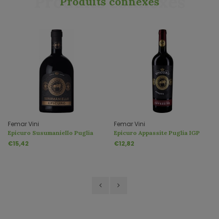
Produits connexes
Produits connexes
Femar Vini
Femar Vini
Epicuro Susumaniello Puglia
Epicuro Appassite Puglia IGP
IGP
€15,42
€12,82