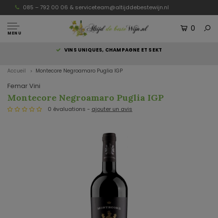
085 – 792 00 06 &
serviceteam@altijddebestewijn.nl
0
MENU
S
VINS UNIQUES, CHAMPAGNE ET SEKT
Accueil
Montecore Negroamaro Puglia IGP
Femar Vini
Montecore Negroamaro Puglia IGP
0 évaluations -
ajouter un avis