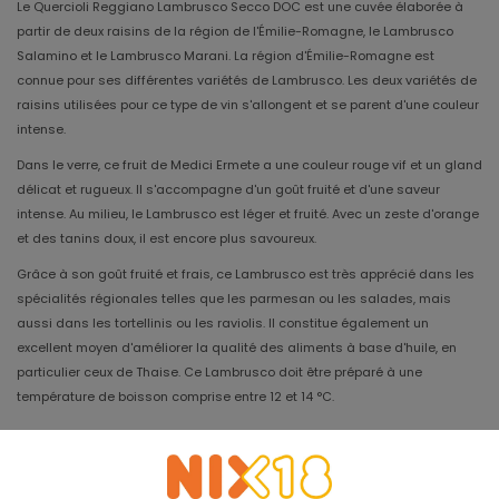
Le Quercioli Reggiano Lambrusco Secco DOC est une cuvée élaborée à
partir de deux raisins de la région de l'Émilie-Romagne, le Lambrusco
Salamino et le Lambrusco Marani. La région d'Émilie-Romagne est
connue pour ses différentes variétés de Lambrusco. Les deux variétés de
raisins utilisées pour ce type de vin s'allongent et se parent d'une couleur
intense.
Dans le verre, ce fruit de Medici Ermete a une couleur rouge vif et un gland
délicat et rugueux. Il s'accompagne d'un goût fruité et d'une saveur
intense. Au milieu, le Lambrusco est léger et fruité. Avec un zeste d'orange
et des tanins doux, il est encore plus savoureux.
Grâce à son goût fruité et frais, ce Lambrusco est très apprécié dans les
spécialités régionales telles que les parmesan ou les salades, mais
aussi dans les tortellinis ou les raviolis. Il constitue également un
excellent moyen d'améliorer la qualité des aliments à base d'huile, en
particulier ceux de Thaise. Ce Lambrusco doit être préparé à une
température de boisson comprise entre 12 et 14 °C.
Millésime