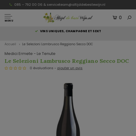
085 – 792 00 06 &
serviceteam@altijddebestewijn.nl
0
MENU
S
VINS UNIQUES, CHAMPAGNE ET SEKT
Accueil
Le Selezioni Lambrusco Reggiano Secco DOC
Medici Ermete - Le Tenute
Le Selezioni Lambrusco Reggiano Secco DOC
0 évaluations -
ajouter un avis