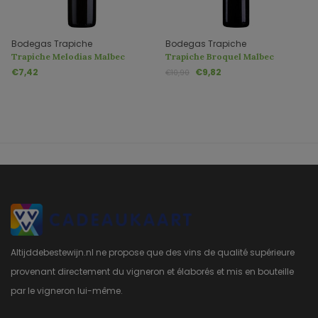
Bodegas Trapiche
Bodegas Trapiche
Trapiche Melodias Malbec
Trapiche Broquel Malbec
€7,42
€9,82
€10,90
Altijddebestewijn.nl ne propose que des vins de qualité supérieure
provenant directement du vigneron et élaborés et mis en bouteille
par le vigneron lui-même.