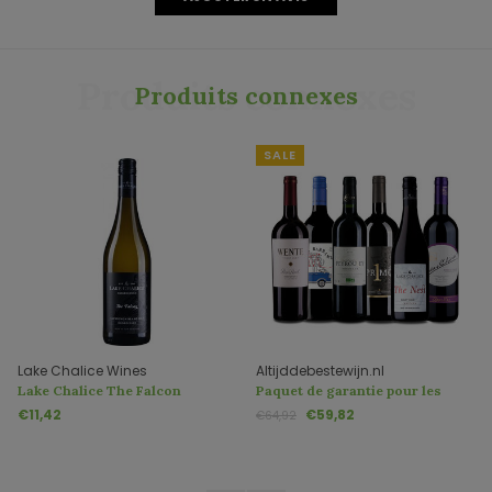
Produits connexes
Produits connexes
SALE
Lake Chalice Wines
Altijddebestewijn.nl
Lake Chalice The Falcon
Paquet de garantie pour les
Sauvignon Blanc
femmes
€11,42
€59,82
€64,92