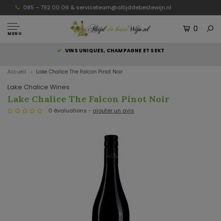
085 – 792 00 06 &
serviceteam@altijddebestewijn.nl
0
MENU
S
VINS UNIQUES, CHAMPAGNE ET SEKT
Accueil
Lake Chalice The Falcon Pinot Noir
Lake Chalice Wines
Lake Chalice The Falcon Pinot Noir
0 évaluations -
ajouter un avis