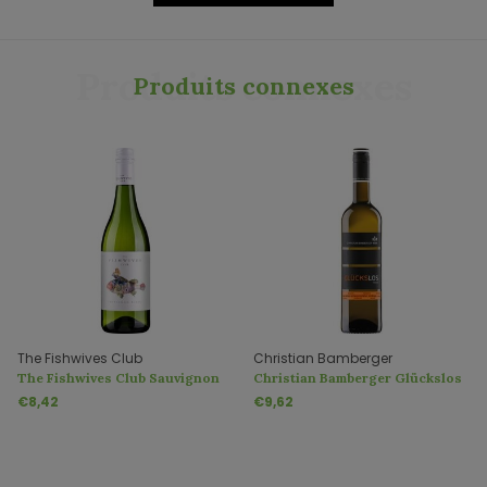
Produits connexes
Produits connexes
The Fishwives Club
Christian Bamberger
The Fishwives Club Sauvignon
Christian Bamberger Glückslos
Blanc
trocken
€8,42
€9,62