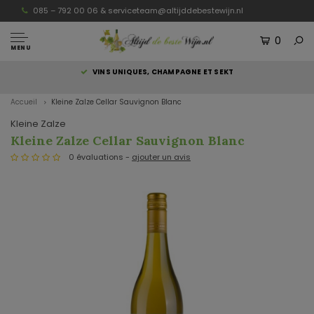
085 – 792 00 06 &
serviceteam@altijddebestewijn.nl
0
MENU
S
VINS UNIQUES, CHAMPAGNE ET SEKT
Accueil
Kleine Zalze Cellar Sauvignon Blanc
Kleine Zalze
Kleine Zalze Cellar Sauvignon Blanc
0 évaluations -
ajouter un avis