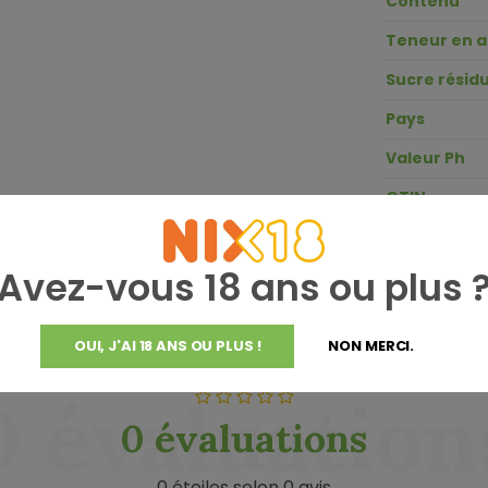
Contenu
Teneur en a
Sucre résidu
Pays
Valeur Ph
GTIN
Acidité
Avez-vous 18 ans ou plus 
OUI, J'AI 18 ANS OU PLUS !
NON MERCI.
0 évaluation
0 évaluations
0 étoiles selon 0 avis