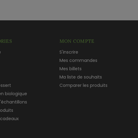
RIES
MON COMPTE
e
S'inscrire
c
Mes commandes
Mes billets
Ma liste de souhaits
essert
Comparer les produits
en biologique
'échantillons
roduits
 cadeaux