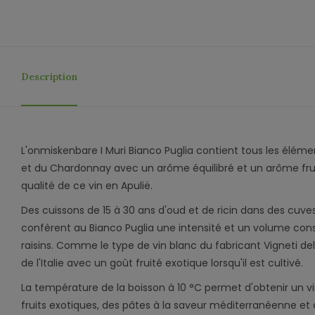
Description
L'onmiskenbare I Muri Bianco Puglia contient tous les élém
et du Chardonnay avec un arôme équilibré et un arôme fru
qualité de ce vin en Apulië.
Des cuissons de 15 à 30 ans d'oud et de ricin dans des cuve
confèrent au Bianco Puglia une intensité et un volume con
raisins. Comme le type de vin blanc du fabricant Vigneti del Sa
de l'Italie avec un goût fruité exotique lorsqu'il est cultivé.
La température de la boisson à 10 °C permet d'obtenir un vin
fruits exotiques, des pâtes à la saveur méditerranéenne et d