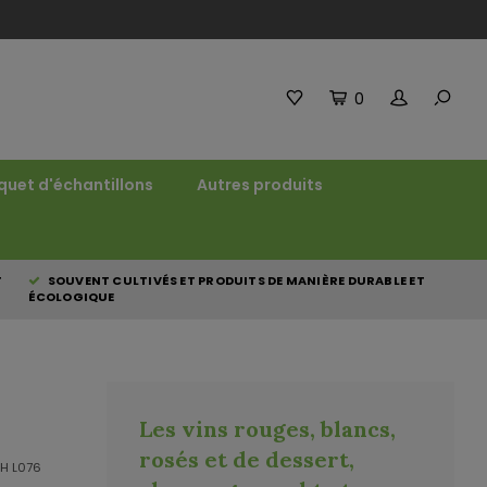
0
quet d'échantillons
Autres produits
T
SOUVENT CULTIVÉS ET PRODUITS DE MANIÈRE DURABLE ET
ÉCOLOGIQUE
Les vins rouges, blancs,
rosés et de dessert,
.H L076