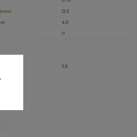
0.75
lcool
12.0
el
4.0
IT
5.6
?
s