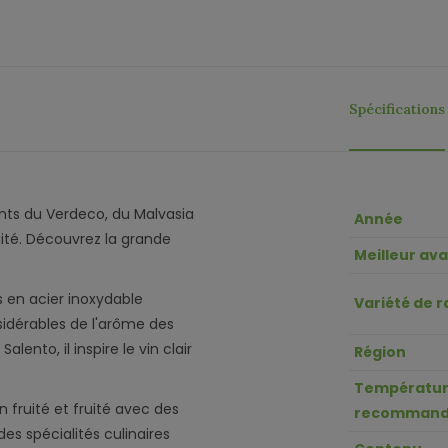
Spécifications
ents du Verdeco, du Malvasia
Année
ité. Découvrez la grande
Meilleur av
s en acier inoxydable
Variété de r
sidérables de l'arôme des
lento, il inspire le vin clair
Région
Températur
 fruité et fruité avec des
recommand
es spécialités culinaires