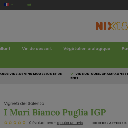
illant
Vin de dessert
Végétalien biologique
Pa
NDS VINS, DE VINS MOUSSEUX ET DE
VINS UNIQUES, CHAMPAGNE E
SEKT
Vigneti del Salento
I Muri Bianco Puglia IGP
0 évaluations -
ajouter un avis
CODE DE L'ARTICLE
10