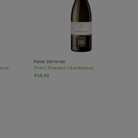
Peter Zemmer
D
anca
Peter Zemmer Chardonnay
J
€14,42
€