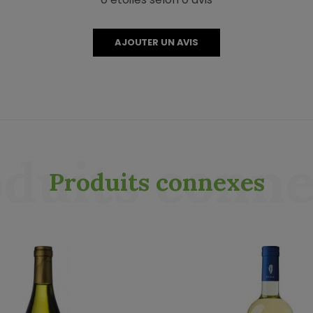
AJOUTER UN AVIS
duits conn
Produits connexes