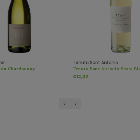
min
Tenuta Sant Antonio
min Chardonnay
Tenuta Sant Antonio Scaia Bi
Garganega Chardonnay
€12,42