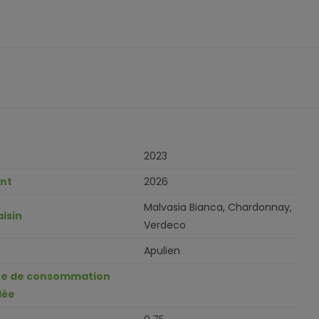
2023
ant
2026
Malvasia Bianca, Chardonnay,
aisin
Verdeco
Apulien
e de consommation
ée