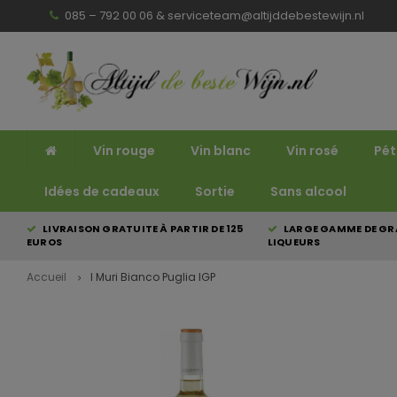
085 – 792 00 06 &
serviceteam@altijddebestewijn.nl
Vin rouge
Vin blanc
Vin rosé
Pét
Idées de cadeaux
Sortie
Sans alcool
LIVRAISON GRATUITE À PARTIR DE 125
LARGE GAMME DE GRA
EUROS
LIQUEURS
Accueil
I Muri Bianco Puglia IGP