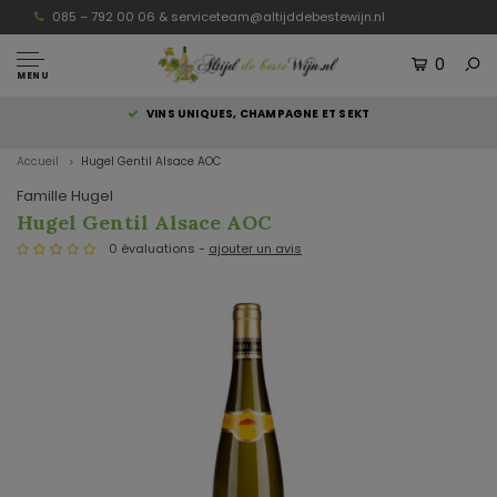
085 – 792 00 06 &
serviceteam@altijddebestewijn.nl
0
MENU
S
VINS UNIQUES, CHAMPAGNE ET SEKT
Accueil
Hugel Gentil Alsace AOC
Famille Hugel
Hugel Gentil Alsace AOC
0 évaluations -
ajouter un avis