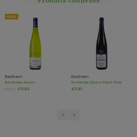
Produits connexes
Produits connexes
SALE
Bestheim
Bestheim
Bestheim Alsace
Bestheim Alsace Pinot Noir
Gewürztraminer Classic AC
Classic AC
€11,82
€11,81
€12,72