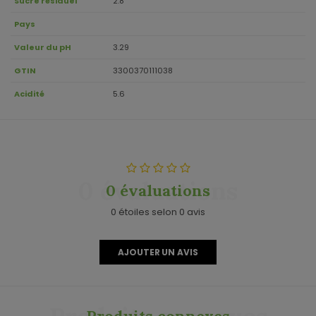
Sucre résiduel
2.8
Pays
Valeur du pH
3.29
GTIN
3300370111038
Acidité
5.6
0 évaluations
0 évaluations
0 étoiles selon 0 avis
AJOUTER UN AVIS