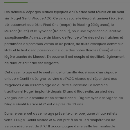
Les délicieux cépages blancs typiques de l'Alsace sont réunis en un seul
vin : Hugel Gentil Alsace AOC. Ce vin associe le Gewürztraminer (épicé et
délicatement sucré), le Pinot Gris (corps), le Riesling (élégance), le
Muscat (fruité) et le Sylvaner (fraîcheur), pour une expérience gustative
exceptionnelle. Au nez, ce vin blanc de France offre des notes fraîches et
parfumées de pommes vertes et de poires, de fruits exotiques comme le
litchi et le fruit de la passion, ainsi que des notes florales (rose) et une
légère touche de Muscat. En bouche, il est souple et équilibré, légèrement
acidulé, et sa finale est élégante.
Cet assemblage est le seul vin de la famille Hugel issu d'un cépage
unique. « Gentil » désigne les vins de l'AOC Alsace qui répondent aux
exigences d'un assemblage de qualité supérieure. Le domaine
traditionnel Hugel, implanté depuis 13 ans à Riquewihr, au pied des
Vosges, est un domaine viticole traditionnel. L'âge moyen des vignes de
l'Hugel Gentil Alsace AOC est de près de 30 ans.
Dans le verre, cet assemblage présente une robe jaune vif aux reflets
verts. L'Hugel Gentil Alsace AOC est prêt à boire ; sa température de
service idéale est de 8 °C. Il accompagne à merveille les moules, le