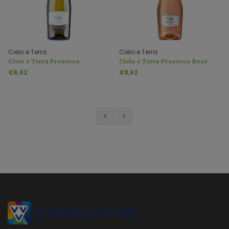
Cielo e Terra
Cielo e Terra
Cielo e Terra Prosecco
Cielo e Terra Prosecco Rosé
Frizzante DOC
Spumante DOC Brut
€8,42
€8,62