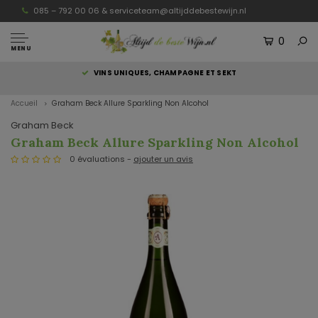
085 – 792 00 06 &
serviceteam@altijddebestewijn.nl
0
MENU
S
VINS UNIQUES, CHAMPAGNE ET SEKT
Accueil
Graham Beck Allure Sparkling Non Alcohol
Graham Beck
Graham Beck Allure Sparkling Non Alcohol
0 évaluations -
ajouter un avis