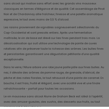
sans alcool qui rivalise sans effort avec les grands vins mousseux
classiques en termes d'élégance et de qualité. Cet assemblage de Pinot
Noir et de Chardonnay allie fraîcheur, finesse et une palette aromatique
expressive, le tout avec moins de 0,5 % d'alcool.
Les raisins proviennent de vignobles soigneusement sélectionnés du
Cap-Occidental et sont pressés entiers. Après une fermentation
maîtrisée, le vin de base est élevé sur lies fines pendant trois mois. La
désalcoolisation qui suit utilise une technologie de pointe de cuves
rotatives afin de préserver toute la richesse des arômes. Les bulles fines
et persistantes garantissent une dégustation pétillante d'une qualité
exceptionnelle.
Dans le verre, l'Allure arbore une robe jaune paille pâle aux fines bulles. Au
nez, il dévoile des arômes de pomme rouge, de grenade, d'abricot, de
pêche et des notes florales, le tout rehaussé d'une pointe de caramel. En
bouche, il est frais, fruité et élégant, avec une acidité vive et une finale
rafraîchissante – parfait pour toutes les occasions.
Le vin mousseux sans alcool Alurre de Graham Beck est idéal à l'apéritif,
avec des amuse-gueules, des sushis, des desserts aux fruits, ou tout
simplement à déguster pur.