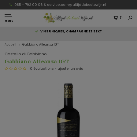
085 – 792 00 06 &
serviceteam@altijddebestewijn.nl
0
MENU
S
VINS UNIQUES, CHAMPAGNE ET SEKT
Accueil
Gabbiano Alleanza IGT
Castello di Gabbiano
Gabbiano Alleanza IGT
0 évaluations -
ajouter un avis