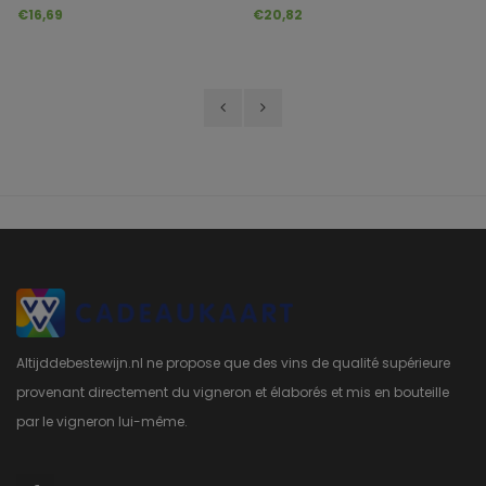
DOCG
Riserva DOCG
€16,69
€20,82
Altijddebestewijn.nl ne propose que des vins de qualité supérieure
provenant directement du vigneron et élaborés et mis en bouteille
par le vigneron lui-même.