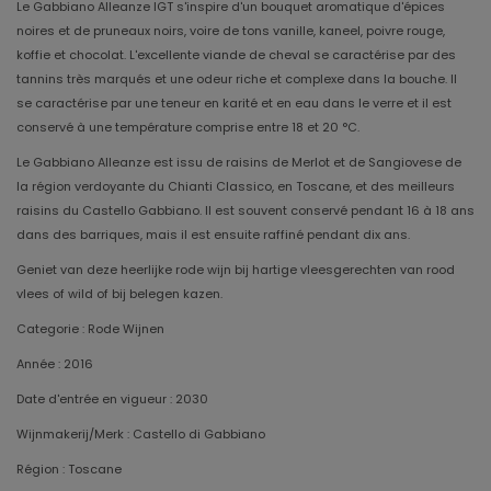
Le Gabbiano Alleanze IGT s'inspire d'un bouquet aromatique d'épices
noires et de pruneaux noirs, voire de tons vanille, kaneel, poivre rouge,
koffie et chocolat. L'excellente viande de cheval se caractérise par des
tannins très marqués et une odeur riche et complexe dans la bouche. Il
se caractérise par une teneur en karité et en eau dans le verre et il est
conservé à une température comprise entre 18 et 20 °C.
Le Gabbiano Alleanze est issu de raisins de Merlot et de Sangiovese de
la région verdoyante du Chianti Classico, en Toscane, et des meilleurs
raisins du Castello Gabbiano. Il est souvent conservé pendant 16 à 18 ans
dans des barriques, mais il est ensuite raffiné pendant dix ans.
Geniet van deze heerlijke rode wijn bij hartige vleesgerechten van rood
vlees of wild of bij belegen kazen.
Categorie : Rode Wijnen
Année : 2016
Date d'entrée en vigueur : 2030
Wijnmakerij/Merk : Castello di Gabbiano
Région : Toscane