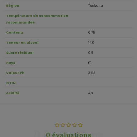
Région
Toskana
Température de consommation
recommandée
Contenu
0.75
Teneur en alcool
14.0
Sucre résiduel
0.9
Pays
IT
Valeur Ph
3.68
GTIN
Acidité
4.8
0 évaluations
0 évaluations