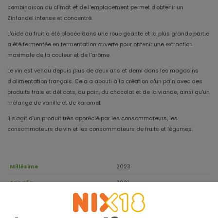
combinaison du climat et de l'emplacement permet d'obtenir un
Zinfandel intense et concentré.
L'aide du fruit a été placée dans une roue géante et la plus grande partie
a été fermentée en fermentation ouverte pour obtenir une extraction
maximale de la couleur et de l'arôme.
Le vin est vendu depuis plus de deux ans et demi dans les magasins
d'alimentation français. Cela a abouti à la création d'un pain avec des
produits frais et délicats, du pain, du chocolat et de la viande, ainsi qu'un
mélange de vanille et de karamel.
Il s'agit d'un produit très apprécié par les consommateurs, les
consommateurs de vin et les consommateurs de fruits et légumes.
Millésime
2023
Apogée
2031
81% Zinfandel, 14% Petite Sirah, 5%
Cépage
Syrah