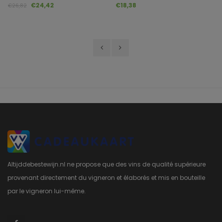
Cut Chardonnay
Collection Chardonnay
€24,42
€18,38
€26,82
Altijddebestewijn.nl ne propose que des vins de qualité supérieure
provenant directement du vigneron et élaborés et mis en bouteille
par le vigneron lui-même.