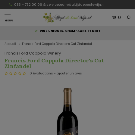
085 – 792 00 06 &
serviceteam@altijddebestewijn.nl
0
MENU
S
VINS UNIQUES, CHAMPAGNE ET SEKT
Accueil
Francis Ford Coppola Director's Cut Zinfandel
Francis Ford Coppola Winery
Francis Ford Coppola Director's Cut
Zinfandel
0 évaluations -
ajouter un avis