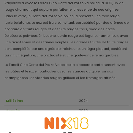
Valpolicella avec le Fasoli Gino Corte del Pozzo Valpolicella DOC, un vin
rouge charmant qui capture parfaitement l'essence de ses origines.
Dans le verre, le Corte del Pozzo Valpolicella présente une robe rouge
rubis éclatante. Le nez est frais et invitant, caractérisé par des arômes de
confiture de fruits rouges et de fruits rouges frais, avec des notes
épicées et poivrées. En bouche, ce vin rouge est léger et harmonieux, avec
une acidité vive et des tanins souples. Les arômes fruités de fruits rouges
sont complétés par une agréable fraîcheur et un léger piquant, conférant
au vin un équilibre, une onctuosité et une gouleyance remarquables.
Le Fasoli Gino Corte del Pozzo Valpolicella s'accorde parfaitement avec
les pâtes et le riz, en particulier avec les sauces au gibier ou aux
champignons, les viandes rouges grillées et les fromages affinés.
Millésime
2024
Apogée
2030
Corvina, Corvinone,
Cépage
Rondinella