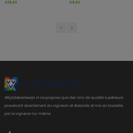
Bianco Veronese IGT
delle Venezie DOC
€18,82
€9,82
Altijddebestewijn.nl ne propose que des vins de qualité supérieure
provenant directement du vigneron et élaborés et mis en bouteille
par le vigneron lui-même.