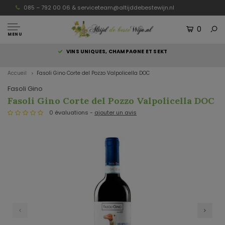
085 – 792 00 06 &
serviceteam@altijddebestewijn.nl
0
MENU
S
VINS UNIQUES, CHAMPAGNE ET SEKT
Accueil
Fasoli Gino Corte del Pozzo Valpolicella DOC
Fasoli Gino
Fasoli Gino Corte del Pozzo Valpolicella DOC
0 évaluations -
ajouter un avis