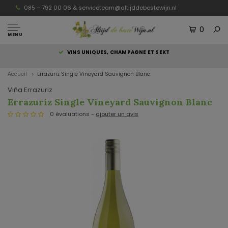
085 – 792 00 06 &
serviceteam@altijddebestewijn.nl
0
MENU
S
VINS UNIQUES, CHAMPAGNE ET SEKT
Accueil
Errazuriz Single Vineyard Sauvignon Blanc
Viña Errazuriz
Errazuriz Single Vineyard Sauvignon Blanc
0 évaluations -
ajouter un avis