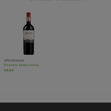
Viña Errazuriz
Errazuriz Estate Series
Cabernet Sauvignon
€9,04