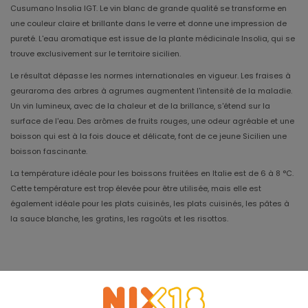
Cusumano Insolia IGT. Le vin blanc de grande qualité se transforme en
une couleur claire et brillante dans le verre et donne une impression de
pureté. L'eau aromatique est issue de la plante médicinale Insolia, qui se
trouve exclusivement sur le territoire sicilien.
Le résultat dépasse les normes internationales en vigueur. Les fraises à
geuraroma des arbres à agrumes augmentent l'intensité de la maladie.
Un vin lumineux, avec de la chaleur et de la brillance, s'étend sur la
surface de l'eau. Des arômes de fruits rouges, une odeur agréable et une
boisson qui est à la fois douce et délicate, font de ce jeune Sicilien une
boisson fascinante.
La température idéale pour les boissons fruitées en Italie est de 6 à 8 °C.
Cette température est trop élevée pour être utilisée, mais elle est
également idéale pour les plats cuisinés, les plats cuisinés, les pâtes à
la sauce blanche, les gratins, les ragoûts et les risottos.
Millésime
2025