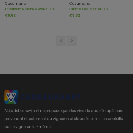
Cusumano
Cusumano
Cusumano Nero d'Avola IGT
Cusumano Merlot IGT
€9,82
€9,82
Altijddebestewijn.nl ne propose que des vins de qualité supérieure
provenant directement du vigneron et élaborés et mis en bouteille
par le vigneron lui-même.