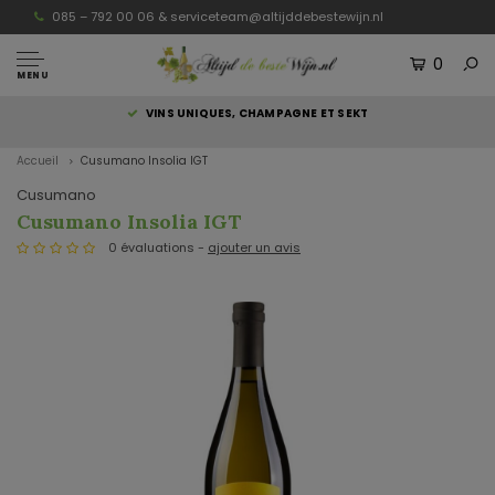
085 – 792 00 06 &
serviceteam@altijddebestewijn.nl
0
MENU
S
VINS UNIQUES, CHAMPAGNE ET SEKT
Accueil
Cusumano Insolia IGT
Cusumano
Cusumano Insolia IGT
0 évaluations -
ajouter un avis