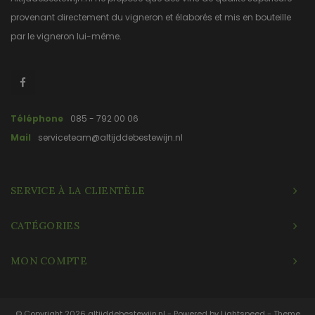
provenant directement du vigneron et élaborés et mis en bouteille
par le vigneron lui-même.
Téléphone
085 - 792 00 06
Mail
serviceteam@altijddebestewijn.nl
SERVICE À LA CLIENTÈLE
CATÉGORIES
MON COMPTE
© Copyright 2026 altijddebestewijn.nl - Powered by
Lightspeed
- Theme