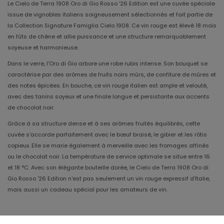
Le Cielo de Terra 1908 Oro di Gio Rosso '26 Edition est une cuvée spéciale
issue de vignobles italiens soigneusement sélectionnés et fait partie de
la Collection Signature Famiglia Cielo 1908. Ce vin rouge est élevé 18 mois
en fûts de chêne et allie puissance et une structure remarquablement
soyeuse et harmonieuse.
Dans le verre, l'Oro di Gio arbore une robe rubis intense. Son bouquet se
caractérise par des arômes de fruits noirs mûrs, de confiture de mûres et
des notes épicées. En bouche, ce vin rouge italien est ample et velouté,
avec des tanins soyeux et une finale longue et persistante aux accents
de chocolat noir.
Grâce à sa structure dense et à ses arômes fruités équilibrés, cette
cuvée s'accorde parfaitement avec le bœuf braisé, le gibier et les rôtis
copieux. Elle se marie également à merveille avec les fromages affinés
ou le chocolat noir. La température de service optimale se situe entre 16
et 18 °C. Avec son élégante bouteille dorée, le Cielo de Terra 1908 Oro di
Gio Rosso '26 Edition n'est pas seulement un vin rouge expressif d'Italie,
mais aussi un cadeau spécial pour les amateurs de vin.