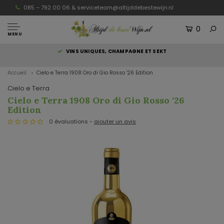
085 – 792 00 06 &
serviceteam@altijddebestewijn.nl
0
MENU
S
VINS UNIQUES, CHAMPAGNE ET SEKT
Accueil
Cielo e Terra 1908 Oro di Gio Rosso '26 Edition
Cielo e Terra
Cielo e Terra 1908 Oro di Gio Rosso '26
Edition
0 évaluations -
ajouter un avis