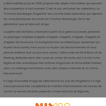
a été modifiée jusqu'en 1658, propose des objets indructibles qui peuvent
être suspendus à tout moment. C'est le cas de toutes les collections. Le
"Christian Bamberger Sorgenfrei" est une très belle réalisation qui reprend
les caractéristiques du travail de Christian Bamberger, de la 14e
génération que le fabricant dirige.
La petite ville de Nahe, construite à partir d'un geste vulcanien, présente
un paysage complexe d'appels, d'appels, d'appels, d'appels, d'appels et
d'appels de limousine. Ce fruitigheid frais ne s'étend pas seulement sur
le plan de la santé, mais aussi sur le plan de l'environnement, et vous
permet d'obtenir tout ce que vous voulez. Cette cuvée de Pinot Blanc et de
Riesling, élaborée dans des cuves en cristal de roche, est à la fois riche,
légère et très aromatique. Des arômes d'agrumes et de tonalités fruitées
dans un mélange harmonieux. Avec des saveurs intenses et un arôme
très prononcé.
Il s'agit d'une belle image de cette femme du sud de l'Angleterre. Il s'agit
d'une personne très compétente en matière d'alimentation, de viande, de
sushis ou encore de plats préparés à base de fruits et légumes.