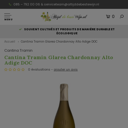
085 – 792 00 06 &
serviceteam@altijddebestewijn.nl
0
MENU
SOUVENT CULTIVÉS ET PRODUITS DE MANIÈRE DURABLE ET
ÉCOLOGIQUE
Accueil
Cantina Tramin Glarea Chardonnay Alto Adige DOC
Cantina Tramin
Cantina Tramin Glarea Chardonnay Alto
Adige DOC
0 évaluations -
ajouter un avis