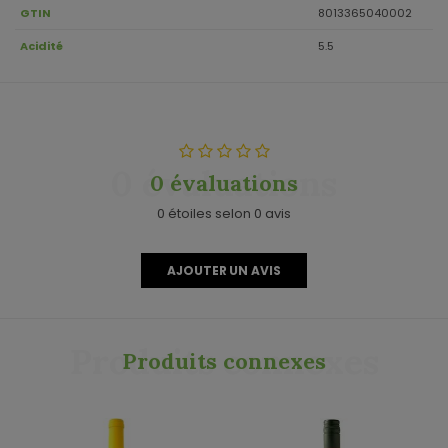
GTIN
8013365040002
Acidité
5.5
0 évaluations
0 évaluations
0 étoiles selon 0 avis
AJOUTER UN AVIS
Produits connexes
Produits connexes