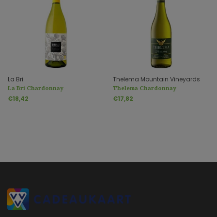
La Bri
Thelema Mountain Vineyards
La Bri Chardonnay
Thelema Chardonnay
€18,42
€17,82