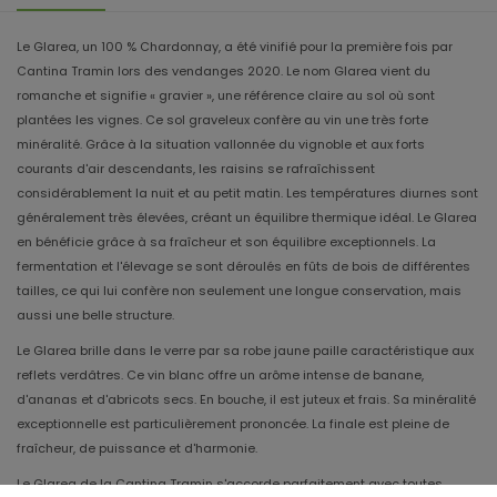
Le Glarea, un 100 % Chardonnay, a été vinifié pour la première fois par
Cantina Tramin lors des vendanges 2020. Le nom Glarea vient du
romanche et signifie « gravier », une référence claire au sol où sont
plantées les vignes. Ce sol graveleux confère au vin une très forte
minéralité. Grâce à la situation vallonnée du vignoble et aux forts
courants d'air descendants, les raisins se rafraîchissent
considérablement la nuit et au petit matin. Les températures diurnes sont
généralement très élevées, créant un équilibre thermique idéal. Le Glarea
en bénéficie grâce à sa fraîcheur et son équilibre exceptionnels. La
fermentation et l'élevage se sont déroulés en fûts de bois de différentes
tailles, ce qui lui confère non seulement une longue conservation, mais
aussi une belle structure.
Le Glarea brille dans le verre par sa robe jaune paille caractéristique aux
reflets verdâtres. Ce vin blanc offre un arôme intense de banane,
d'ananas et d'abricots secs. En bouche, il est juteux et frais. Sa minéralité
exceptionnelle est particulièrement prononcée. La finale est pleine de
fraîcheur, de puissance et d'harmonie.
Le Glarea de la Cantina Tramin s'accorde parfaitement avec toutes