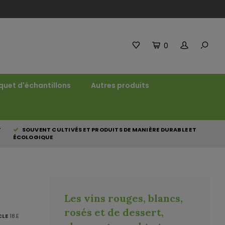
0
quet d'échantillons
Autres produits
T
SOUVENT CULTIVÉS ET PRODUITS DE MANIÈRE DURABLE ET
ÉCOLOGIQUE
Les vins rouges, blancs,
rosés et de dessert,
CLE
18.E