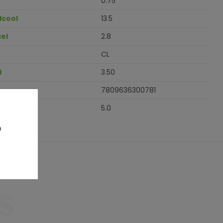
0.75
lcool
13.5
el
2.8
CL
H
3.50
7809636300781
5.0
?
s