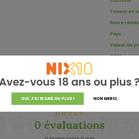
Contenu
Teneur en a
Sucre résidu
Pays
Valeur du p
GTIN
Acidité
Avez-vous 18 ans ou plus 
OUI, J'AI 18 ANS OU PLUS !
NON MERCI.
0 évaluation
0 évaluations
0 étoiles selon 0 avis