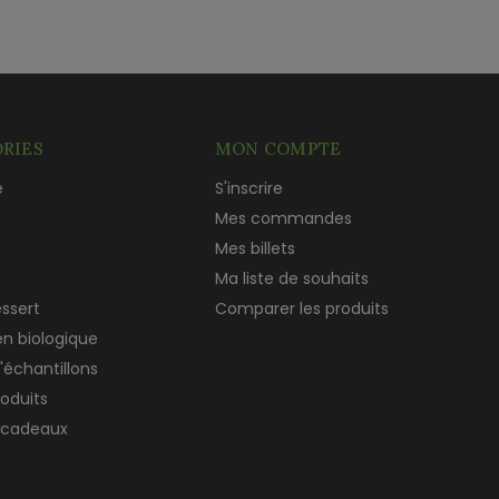
RIES
MON COMPTE
e
S'inscrire
c
Mes commandes
Mes billets
Ma liste de souhaits
essert
Comparer les produits
en biologique
'échantillons
roduits
 cadeaux