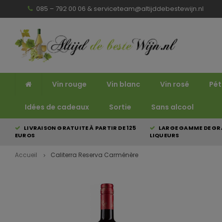
085 – 792 00 06 &
serviceteam@altijddebestewijn.nl
Vin rouge
Vin blanc
Vin rosé
Pét
Idées de cadeaux
Sortie
Sans alcool
LIVRAISON GRATUITE À PARTIR DE 125
LARGE GAMME DE GRA
EUROS
LIQUEURS
Accueil
Caliterra Reserva Carménère