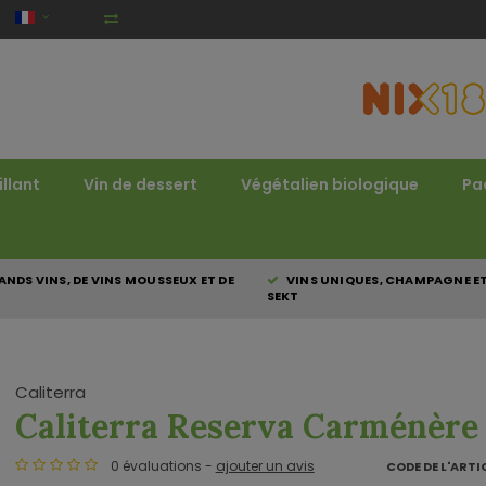
illant
Vin de dessert
Végétalien biologique
Pa
NDS VINS, DE VINS MOUSSEUX ET DE
VINS UNIQUES, CHAMPAGNE E
SEKT
Caliterra
Caliterra Reserva Carménère
0 évaluations -
ajouter un avis
CODE DE L'ARTI