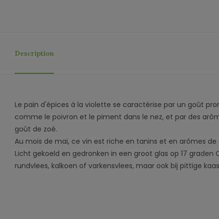
Description
Le pain d'épices à la violette se caractérise par un goût pr
comme le poivron et le piment dans le nez, et par des arô
goût de zoé.
Au mois de mai, ce vin est riche en tanins et en arômes de f
Licht gekoeld en gedronken in een groot glas op 17 graden Ce
rundvlees, kalkoen of varkensvlees, maar ook bij pittige kaas