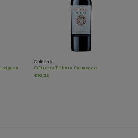
Caliterra
C
auvignon
Caliterra Tributo Carmenere
C
€10,32
€