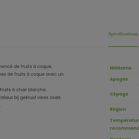
Spécifications
ononcé de fruits à coque,
Millésime
mes de fruits à coque avec un
Apogée
ruits à chair blanche.
Cépage
lsius bij gekruid vlees zoals
.
Région
Température
recommand