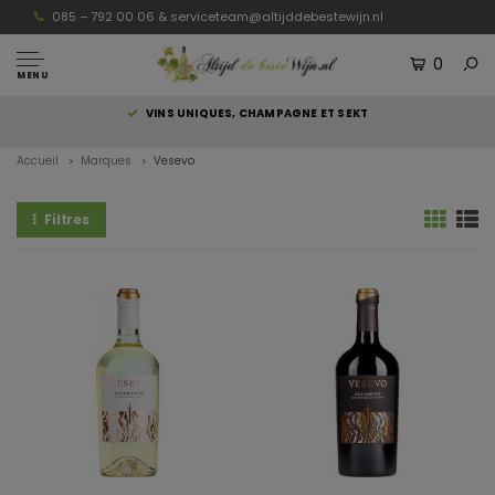
085 – 792 00 06 &
serviceteam@altijddebestewijn.nl
0
MENU
S
VINS UNIQUES, CHAMPAGNE ET SEKT
Accueil
Marques
Vesevo
Filtres