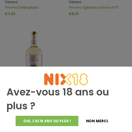
Vesevo
Vesevo
Vesevo Falanghina
Vesevo Aglianico Rosso IGT
€7,82
€8,12
Avez-vous 18 ans ou
Vesevo
Vesevo Greco di Tufo DOCG
€12,42
plus ?
OUI, J'AI 18 ANS OU PLUS !
NON MERCI.