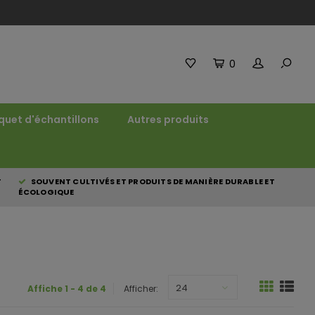
0
quet d'échantillons
Autres produits
T
SOUVENT CULTIVÉS ET PRODUITS DE MANIÈRE DURABLE ET
ÉCOLOGIQUE
24
Affiche 1 - 4 de 4
Afficher: