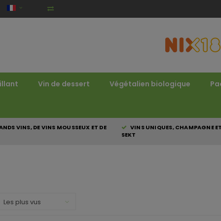
illant
Vin de dessert
Végétalien biologique
Pa
NDS VINS, DE VINS MOUSSEUX ET DE
VINS UNIQUES, CHAMPAGNE E
SEKT
Les plus vus