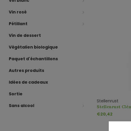
Vin blanc
Vin rosé
Pétillant
Vin de dessert
Végétalien biologique
Paquet d'échantillons
Autres produits
Idées de cadeaux
Sortie
Stellenrust
Sans alcool
Stellenrust Cl
Classique (MCC)
€20,42