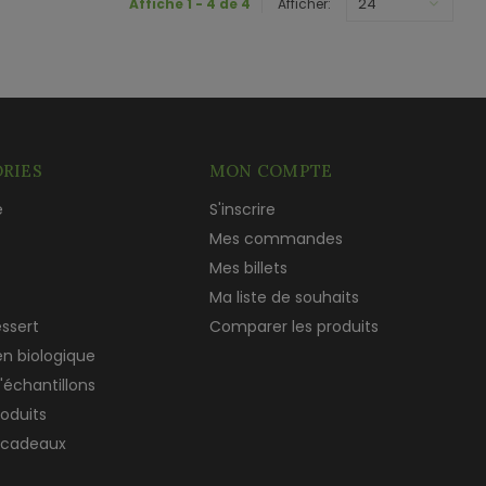
24
Affiche 1 - 4 de 4
Afficher:
RIES
MON COMPTE
e
S'inscrire
c
Mes commandes
Mes billets
Ma liste de souhaits
essert
Comparer les produits
en biologique
'échantillons
roduits
 cadeaux