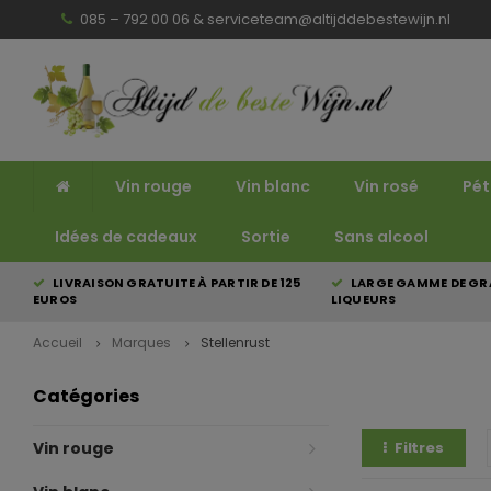
085 – 792 00 06 &
serviceteam@altijddebestewijn.nl
Vin rouge
Vin blanc
Vin rosé
Pét
Idées de cadeaux
Sortie
Sans alcool
LIVRAISON GRATUITE À PARTIR DE 125
LARGE GAMME DE GRA
EUROS
LIQUEURS
Accueil
Marques
Stellenrust
Catégories
Vin rouge
Filtres