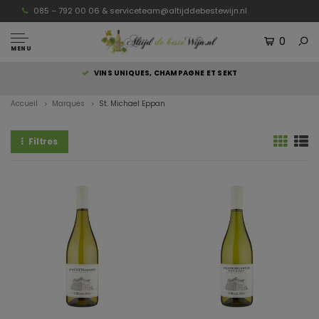
085 – 792 00 06 &
serviceteam@altijddebestewijn.nl
0
MENU
S
VINS UNIQUES, CHAMPAGNE ET SEKT
Accueil
Marques
St. Michael Eppan
Filtres