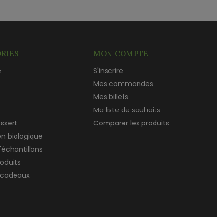
RIES
MON COMPTE
e
S'inscrire
c
Mes commandes
Mes billets
Ma liste de souhaits
essert
Comparer les produits
en biologique
'échantillons
roduits
 cadeaux