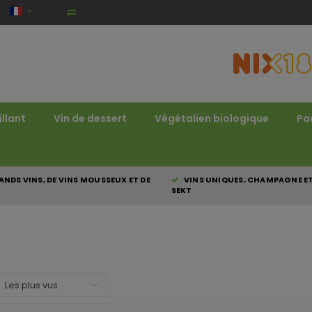
illant
Vin de dessert
Végétalien biologique
Pa
NDS VINS, DE VINS MOUSSEUX ET DE
VINS UNIQUES, CHAMPAGNE E
SEKT
Les plus vus