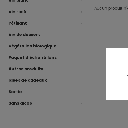
Vin blanc
Aucun produit n'a
Vin rosé
Pétillant
Vin de dessert
Végétalien biologique
Paquet d'échantillons
Autres produits
Idées de cadeaux
Sortie
Sans alcool