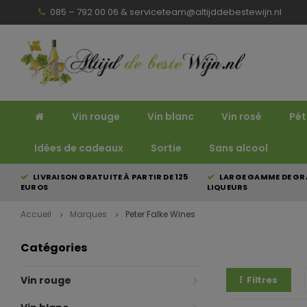
085 – 792 00 06 &
serviceteam@altijddebestewijn.nl
Vin rouge
Vin blanc
Vin rosé
Pét
Idées de cadeaux
Sortie
Sans alcool
LIVRAISON GRATUITE À PARTIR DE 125
LARGE GAMME DE GRA
EUROS
LIQUEURS
Accueil
Marques
Peter Falke Wines
Catégories
Vin rouge
Filtres