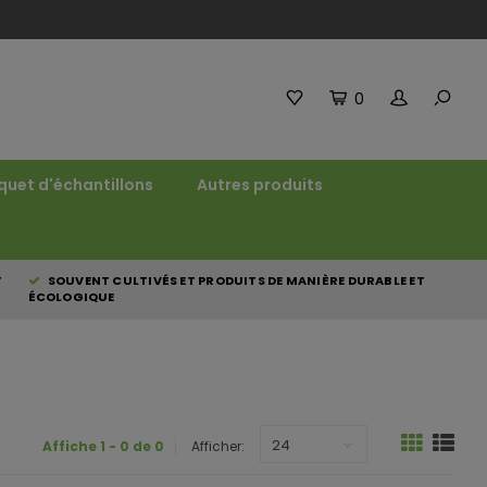
0
quet d'échantillons
Autres produits
T
SOUVENT CULTIVÉS ET PRODUITS DE MANIÈRE DURABLE ET
ÉCOLOGIQUE
24
Affiche 1 - 0 de 0
Afficher: