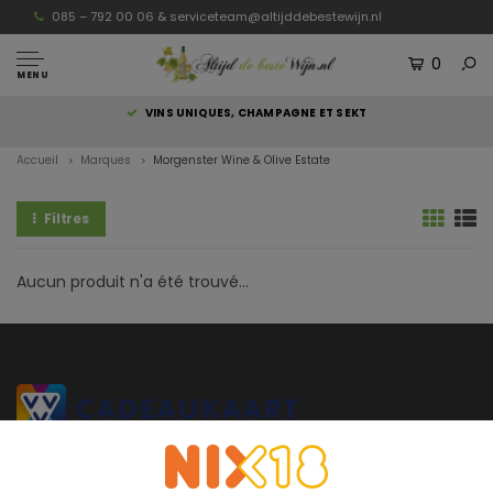
085 – 792 00 06 &
serviceteam@altijddebestewijn.nl
0
MENU
S
VINS UNIQUES, CHAMPAGNE ET SEKT
Accueil
Marques
Morgenster Wine & Olive Estate
Filtres
Aucun produit n'a été trouvé...
Altijddebestewijn.nl ne propose que des vins de qualité supérieure
provenant directement du vigneron et élaborés et mis en bouteille