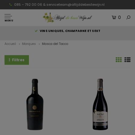
085 – 792 00 06 &
serviceteam@altijddebestewijn.nl
0
MENU
S
VINS UNIQUES, CHAMPAGNE ET SEKT
Accueil
Marques
Masca del Tacco
Filtres