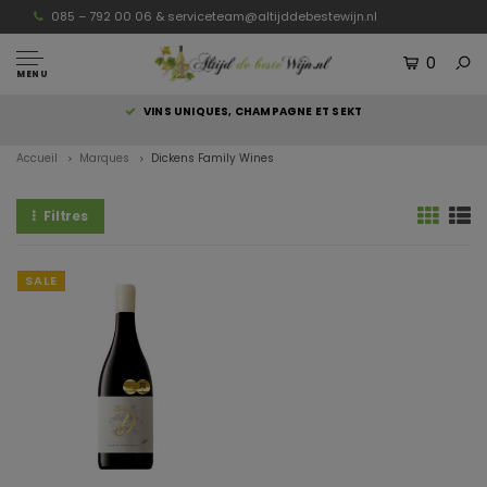
085 – 792 00 06 &
serviceteam@altijddebestewijn.nl
0
MENU
S
VINS UNIQUES, CHAMPAGNE ET SEKT
Accueil
Marques
Dickens Family Wines
Filtres
SALE