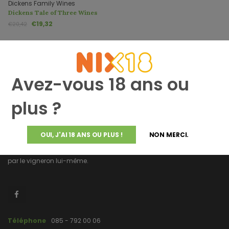
Dickens Family Wines
Dickens Tale of Three Wines
€19,32
€20,42
Avez-vous 18 ans ou
plus ?
Altijddebestewijn.nl ne propose que des vins de qualité supérieure
OUI, J'AI 18 ANS OU PLUS !
NON MERCI.
provenant directement du vigneron et élaborés et mis en bouteille
par le vigneron lui-même.
Téléphone
085 - 792 00 06