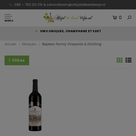
085 – 792 00 06 &
serviceteam@altijddebestewijn.nl
0
MENU
S
VINS UNIQUES, CHAMPAGNE ET SEKT
Accueil
Marques
Boplaas Family Vineyards & Distilling
Filtres