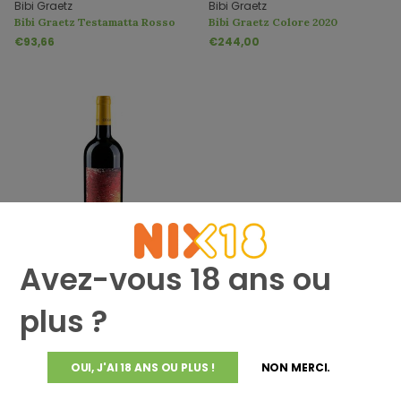
Bibi Graetz
Bibi Graetz
Bibi Graetz Testamatta Rosso
Bibi Graetz Colore 2020
Toscana 2018
€93,66
€244,00
Avez-vous 18 ans ou
Bibi Graetz
Bibi Graetz Colore 2018
€264,43
plus ?
OUI, J'AI 18 ANS OU PLUS !
NON MERCI.