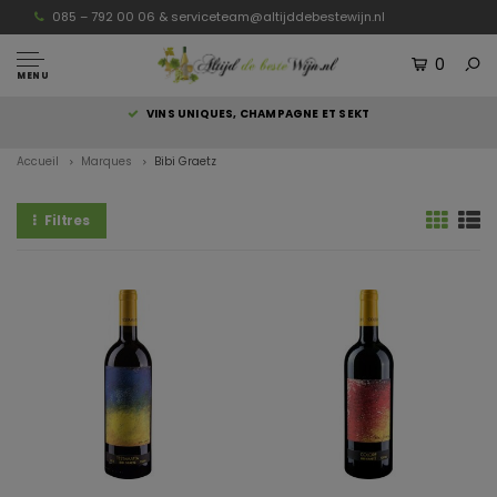
085 – 792 00 06 &
serviceteam@altijddebestewijn.nl
0
MENU
S
VINS UNIQUES, CHAMPAGNE ET SEKT
Accueil
Marques
Bibi Graetz
Filtres