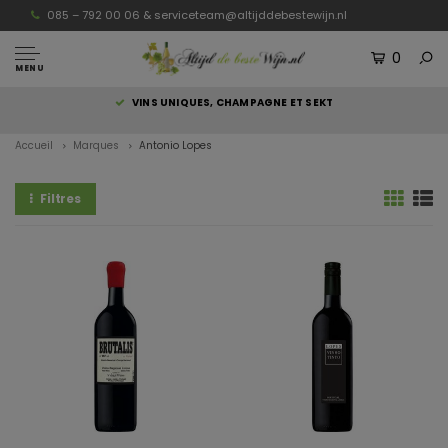
085 – 792 00 06 &
serviceteam@altijddebestewijn.nl
0
MENU
S
VINS UNIQUES, CHAMPAGNE ET SEKT
Accueil
Marques
Antonio Lopes
Filtres