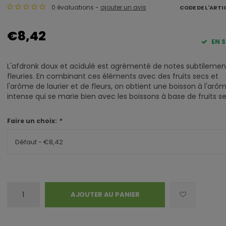
0 évaluations -
ajouter un avis
CODE DE L'ARTI
€8,42
EN 
L'afdronk doux et acidulé est agrémenté de notes subtilemen
fleuries. En combinant ces éléments avec des fruits secs et
l'arôme de laurier et de fleurs, on obtient une boisson à l'arô
intense qui se marie bien avec les boissons à base de fruits s
Faire un choix:
*
Défaut - €8,42
AJOUTER AU PANIER