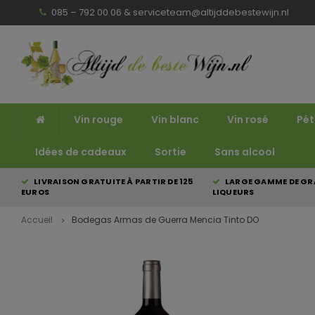
085 – 792 00 06 &
serviceteam@altijddebestewijn.nl
Vin rouge
Vin blanc
Vin rosé
Pét
Idées de cadeaux
Sortie
Sans alcool
LIVRAISON GRATUITE À PARTIR DE 125
LARGE GAMME DE GRA
EUROS
LIQUEURS
Accueil
Bodegas Armas de Guerra Mencia Tinto DO