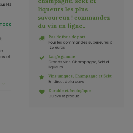
champagne, sekt et
CLE
14.E
liqueurs les plus
savoureux ! commandez
STOCK
du vin en ligne.
.
Pas de frais de port
t
Pour les commandes supérieures à
125 euros
me
ecs et
Large gamme
Grands vins, Champagne, Sekt et
liqueurs
Vins uniques, Champagne et Sekt
En direct de la cave
Durable et écologique
Cultivé et produit