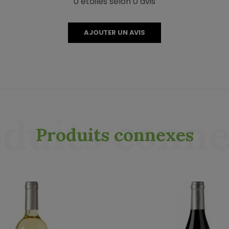
0 étoiles selon 0 avis
AJOUTER UN AVIS
duits conn
Produits connexes