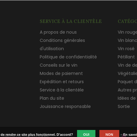
SERVICE À LA CLIENTÈLE
CATÉGO
A propos de nous
Vin roug
Conditions générales
Vin blan
d'utilisation
Vin rosé
Politique de confidentialité
Pétillant
Conseils sur le vin
Vin de d
Modes de paiement
Végétali
Expédition et retours
Paquet d
Service à la clientèle
Autres p
Plan du site
Idées de
Jouissance responsable
Sortie
n de rendre ce site plus fonctionnel. D'accord?
OUI
NON
En savoi
 Theme by
Shopmonkey