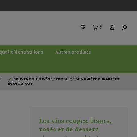
0
quet d'échantillons
Autres produits
T
SOUVENT CULTIVÉS ET PRODUITS DE MANIÈRE DURABLE ET
ÉCOLOGIQUE
Les vins rouges, blancs,
rosés et de dessert,