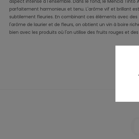
aspect intense à l'ensemble. Dans le fond, le Mencia Tinto
parfaitement harmonieux et tenu. L'arôme vif et brillant e
subtilement fleuries. En combinant ces éléments avec des 
l'arôme de laurier et de fleurs, on obtient un vin à boire ri
bien avec les produits où l'on utilise des fruits rouges et des