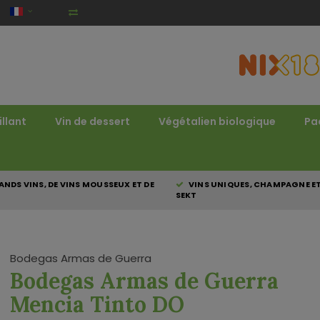
illant
Vin de dessert
Végétalien biologique
Pa
NDS VINS, DE VINS MOUSSEUX ET DE
VINS UNIQUES, CHAMPAGNE E
SEKT
Bodegas Armas de Guerra
Bodegas Armas de Guerra
Mencia Tinto DO