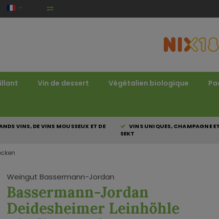
illant
Vin de dessert
Végétalien biologique
Pa
NDS VINS, DE VINS MOUSSEUX ET DE
VINS UNIQUES, CHAMPAGNE E
SEKT
ocken
Weingut Bassermann-Jordan
Bassermann-Jordan
Deidesheimer Leinhöhle