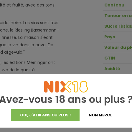
té et fruité, avec des tons
Contenu
Teneur en a
Deidesheim. Les vins sont très
Sucre résidu
 zone, le Riesling Bassermann-
Pays
finesse. La maison s'écrit
ue le vin dans la cuve. De
Valeur du p
rd afgevuld."
GTIN
 les éditions Meininger ont
Acidité
euve de la qualité
n se fait à l'aide d'un mélange
produit de grande qualité.
Avez-vous 18 ans ou plus 
OUI, J'AI 18 ANS OU PLUS !
NON MERCI.