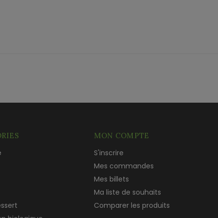
RIES
MON COMPTE
e
S'inscrire
c
Mes commandes
Mes billets
Ma liste de souhaits
essert
Comparer les produits