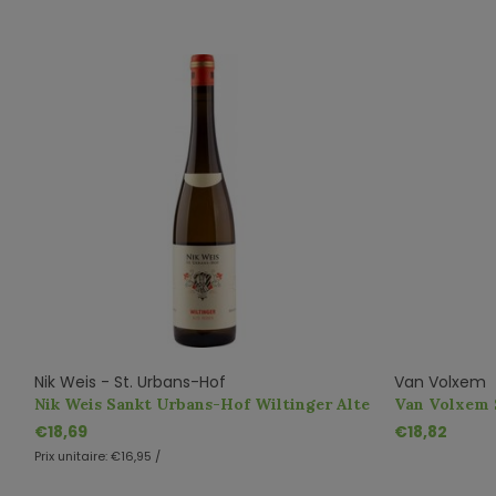
Nik Weis - St. Urbans-Hof
Van Volxem
Nik Weis Sankt Urbans-Hof Wiltinger Alte
Van Volxem S
Reben
€18,69
€18,82
Prix unitaire:
€16,95
/