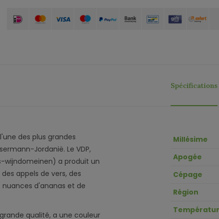
Spécifications
l'une des plus grandes
Millésime
assermann-Jordanië. Le VDP,
Apogée
ts-wijndomeinen) a produit un
ar des appels de vers, des
Cépage
es nuances d'ananas et de
Région
Températur
grande qualité, a une couleur