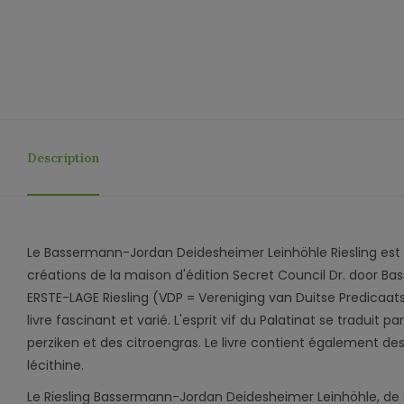
Description
Le Bassermann-Jordan Deidesheimer Leinhöhle Riesling est 
créations de la maison d'édition Secret Council Dr. door B
ERSTE-LAGE Riesling (VDP = Vereniging van Duitse Predicaa
livre fascinant et varié. L'esprit vif du Palatinat se traduit p
perziken et des citroengras. Le livre contient également d
lécithine.
Le Riesling Bassermann-Jordan Deidesheimer Leinhöhle, de 