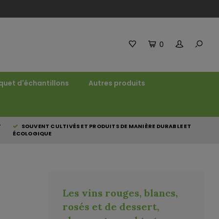
0
quet d'échantillons
Autres produits
T
SOUVENT CULTIVÉS ET PRODUITS DE MANIÈRE DURABLE ET
ÉCOLOGIQUE
Les vins rouges, blancs,
rosés et de dessert,