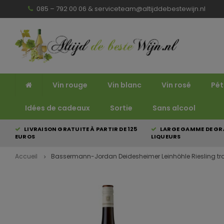
085 – 792 00 06 &
serviceteam@altijddebestewijn.nl
Vin rouge
Vin blanc
Vin rosé
Pét
Idées de cadeaux
Sortie
Sans alcool
LIVRAISON GRATUITE À PARTIR DE 125
LARGE GAMME DE GRA
EUROS
LIQUEURS
Accueil
Bassermann-Jordan Deidesheimer Leinhöhle Riesling tr