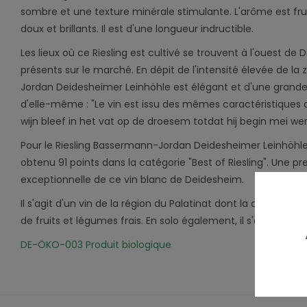
sombre et une texture minérale stimulante. L'arôme est frui
doux et brillants. Il est d'une longueur indructible.
Les lieux où ce Riesling est cultivé se trouvent à l'ouest de 
présents sur le marché. En dépit de l'intensité élevée de la
Jordan Deidesheimer Leinhöhle est élégant et d'une grande 
d'elle-même : "Le vin est issu des mêmes caractéristiques q
wijn bleef in het vat op de droesem totdat hij begin mei we
Pour le Riesling Bassermann-Jordan Deidesheimer Leinhöhle,
obtenu 91 points dans la catégorie "Best of Riesling". Une pr
exceptionnelle de ce vin blanc de Deidesheim.
Il s'agit d'un vin de la région du Palatinat dont la dégustatio
de fruits et légumes frais. En solo également, il s'agit d'un 
DE-ÖKO-003 Produit biologique