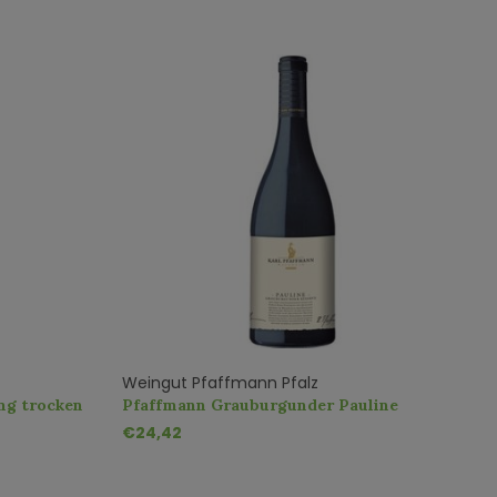
Weingut Pfaffmann Pfalz
S
ng trocken
Pfaffmann Grauburgunder Pauline
C
Reserve QbA trocken
F
€24,42
€