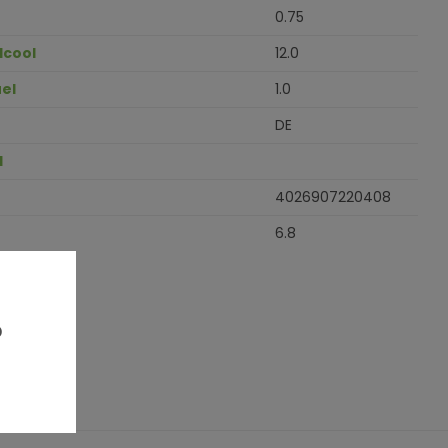
0.75
lcool
12.0
el
1.0
DE
H
4026907220408
6.8
?