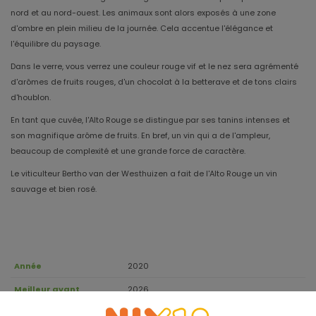
nord et au nord-ouest. Les animaux sont alors exposés à une zone
d'ombre en plein milieu de la journée. Cela accentue l'élégance et
l'équilibre du paysage.
Dans le verre, vous verrez une couleur rouge vif et le nez sera agrémenté
d'arômes de fruits rouges, d'un chocolat à la betterave et de tons clairs
d'houblon.
En tant que cuvée, l'Alto Rouge se distingue par ses tanins intenses et
son magnifique arôme de fruits. En bref, un vin qui a de l'ampleur,
beaucoup de complexité et une grande force de caractère.
Le viticulteur Bertho van der Westhuizen a fait de l'Alto Rouge un vin
sauvage et bien rosé.
Année
2020
Meilleur avant
2026
28% Cabernet Franc, 23% Shiraz, 22%