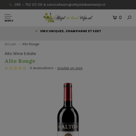
085 – 792 00 06 &
serviceteam@altijddebestewijn.nl
0
MENU
S
VINS UNIQUES, CHAMPAGNE ET SEKT
Accueil
Alto Rouge
Alto Wine Estate
Alto Rouge
0 évaluations -
ajouter un avis