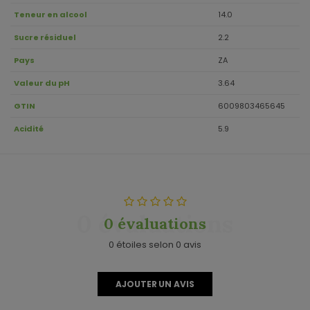
Teneur en alcool
14.0
Sucre résiduel
2.2
Pays
ZA
Valeur du pH
3.64
GTIN
6009803465645
Acidité
5.9
0 évaluations
0 évaluations
0 étoiles selon 0 avis
AJOUTER UN AVIS