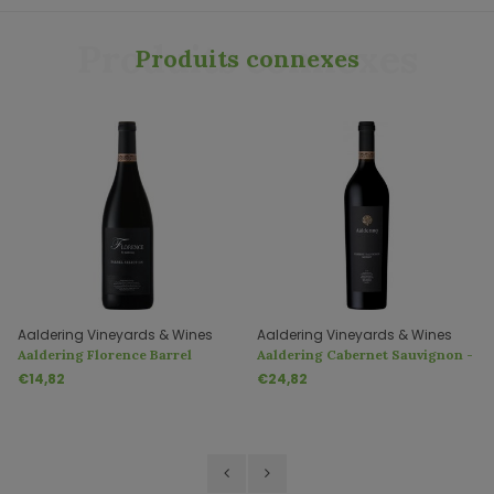
Produits connexes
Produits connexes
Aaldering Vineyards & Wines
Aaldering Vineyards & Wines
Aaldering Florence Barrel
Aaldering Cabernet Sauvignon -
Selection
Merlot
€14,82
€24,82