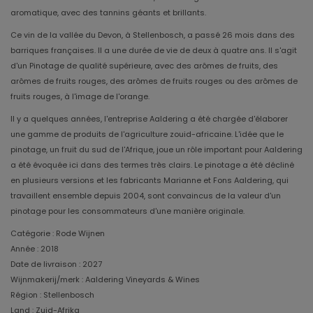
aromatique, avec des tannins géants et brillants.
Ce vin de la vallée du Devon, à Stellenbosch, a passé 26 mois dans des
barriques françaises. Il a une durée de vie de deux à quatre ans. Il s'agit
d'un Pinotage de qualité supérieure, avec des arômes de fruits, des
arômes de fruits rouges, des arômes de fruits rouges ou des arômes de
fruits rouges, à l'image de l'orange.
Il y a quelques années, l'entreprise Aaldering a été chargée d'élaborer
une gamme de produits de l'agriculture zouid-africaine. L'idée que le
pinotage, un fruit du sud de l'Afrique, joue un rôle important pour Aaldering
a été évoquée ici dans des termes très clairs. Le pinotage a été décliné
en plusieurs versions et les fabricants Marianne et Fons Aaldering, qui
travaillent ensemble depuis 2004, sont convaincus de la valeur d'un
pinotage pour les consommateurs d'une manière originale.
Catégorie : Rode Wijnen
Année : 2018
Date de livraison : 2027
Wijnmakerij/merk : Aaldering Vineyards & Wines
Région : Stellenbosch
Land : Zuid-Afrika