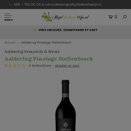
085 – 792 00 06 &
serviceteam@altijddebestewijn.nl
0
MENU
S
VINS UNIQUES, CHAMPAGNE ET SEKT
Accueil
Aaldering Pinotage Stellenbosch
Aaldering Vineyards & Wines
Aaldering Pinotage Stellenbosch
0 évaluations -
ajouter un avis