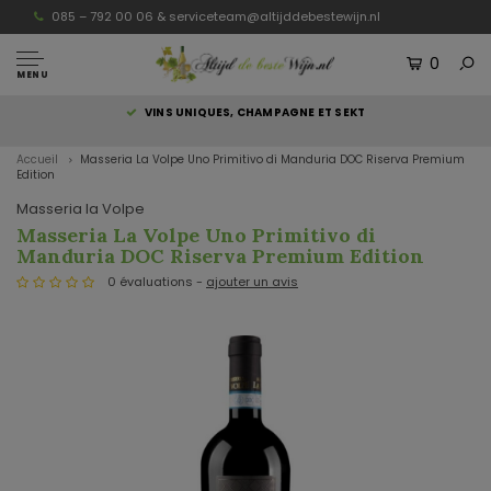
085 – 792 00 06 &
serviceteam@altijddebestewijn.nl
0
MENU
S
VINS UNIQUES, CHAMPAGNE ET SEKT
Accueil
Masseria La Volpe Uno Primitivo di Manduria DOC Riserva Premium
Edition
Masseria la Volpe
Masseria La Volpe Uno Primitivo di
Manduria DOC Riserva Premium Edition
0 évaluations -
ajouter un avis