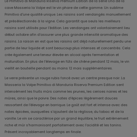
Le Primitivo di Manduria Riserva Premium Edition de la série Uno de la
cave Masseria la Volpe est le vin phare de cette gamme. Un sublime
Primitivo d'une qualité unique. Les raisins sont vendangés manuellement
et présélectionnés à la vigne. Cela garantit que seuls les meilleurs
raisins sont utilisés pour l'édition. Les vendanges ont volontairement lieu
début octobre afin d'assurer une plus grande intensité aromatique des
raisins. La raison en est que les raisins ont déjà naturellement perdu une
partie de leur liquide et sont beaucoup plus intenses et concentrés. Cela
crée également une teneur élevée en alcool après fermentation et
maturation. En plus de l'élevage en fûts de chêne pendant 12 mois, le vin
vieillit en bouteille pendant au moins 12 mois supplémentaires.
Le verre présente un rouge rubis foncé avec un centre presque noir. La
Masseria la Volpe Primitivo di Manduria Riserva Premium Edition sent
intensément les fruits mûrs comme les prunes, les cerises noires et les
mûres, ainsi que le poivre. Des notes d'épices légèrement douces
ressortent de l'élevage en barrique. Le goût est fort et intense avec des
notes épicées, auxquelles s'ajoutent de la réglisse, du tabac et de la
vanille. Le vin se caractérise par un grand équilibre, le fruit extrêmement
riche et mûr s'harmonisant parfaitement avec l'acidité et les tanins.
Présent incroyablement longtemps en finale.