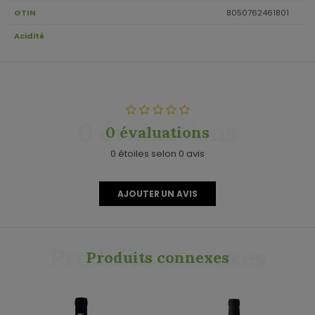
GTIN
8050762461801
Acidité
0 évaluations
0 évaluations
0 étoiles selon 0 avis
AJOUTER UN AVIS
Produits connexes
Produits connexes