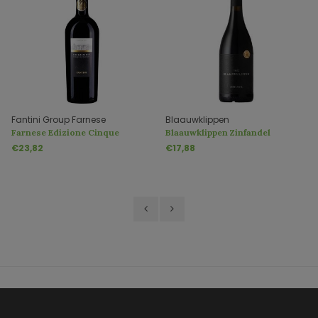
Fantini Group Farnese
Blaauwklippen
Farnese Edizione Cinque
Blaauwklippen Zinfandel
Autoctoni VDT
€23,82
€17,88