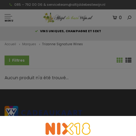
085 – 792 00 06 &
serviceteam@altijddebestewijn.nl
0
MENU
S
VINS UNIQUES, CHAMPAGNE ET SEKT
Accueil
Marques
Trizanne Signature Wines
Filtres
Aucun produit n'a été trouvé...
Altijddebestewijn.nl ne propose que des vins de qualité supérieure
provenant directement du vigneron et élaborés et mis en bouteille