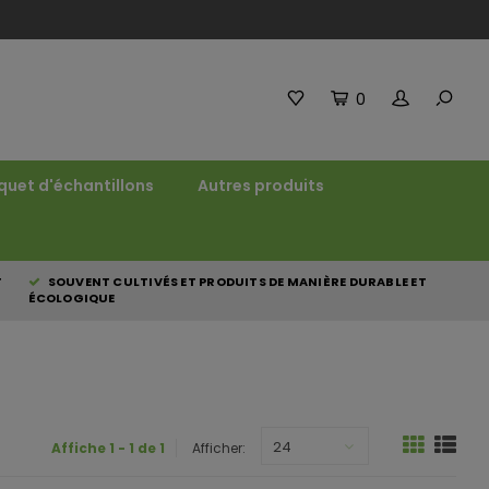
0
quet d'échantillons
Autres produits
T
SOUVENT CULTIVÉS ET PRODUITS DE MANIÈRE DURABLE ET
ÉCOLOGIQUE
24
Affiche 1 - 1 de 1
Afficher: