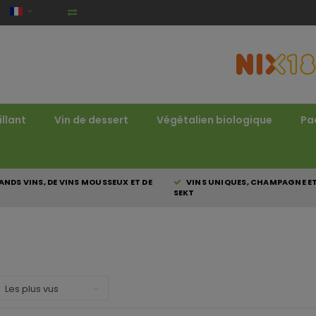
illant
Vin de dessert
Végétalien biologique
Pa
NDS VINS, DE VINS MOUSSEUX ET DE
VINS UNIQUES, CHAMPAGNE E
SEKT
Les plus vus