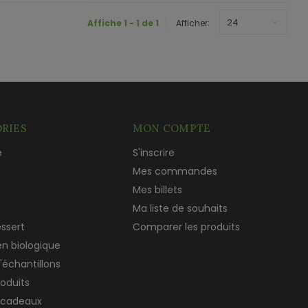
24
Affiche 1 - 1 de 1
Afficher:
RIES
MON COMPTE
e
S'inscrire
c
Mes commandes
Mes billets
Ma liste de souhaits
essert
Comparer les produits
en biologique
'échantillons
roduits
 cadeaux