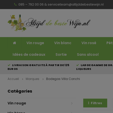
085 – 792 00 06 &
serviceteam@altijddebestewijn.nl
Vin rouge
Vin blanc
Vin rosé
Pét
Idées de cadeaux
Sortie
Sans alcool
LIVRAISON GRATUITE À PARTIR DE 125
LARGE GAMME DE GRA
EUROS
LIQUEURS
Accueil
Marques
Bodegas Villa Conchi
Catégories
Vin rouge
Filtres