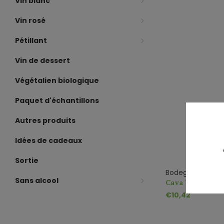
Vin blanc
Vin rosé
Pétillant
Vin de dessert
Végétalien biologique
Paquet d'échantillons
Autres produits
Idées de cadeaux
Sortie
Bodegas Villa Co
Sans alcool
Cava Villa Conc
€10,42